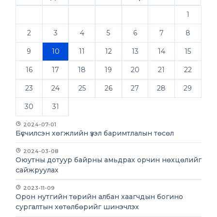
1
2
3
4
5
6
7
8
9
10
11
12
13
14
15
16
17
18
19
20
21
22
23
24
25
26
27
28
29
30
31
2024-07-01
Бүсчилсэн хөгжлийн үзэл баримтлалын төсөл
2024-03-08
Оюутны дотуур байрны амьдрах орчин нөхцөлийг
сайжруулах
2023-11-09
Орон нутгийн төрийн албан хаагчдын богино
сургалтын хөтөлбөрийг шинэчлэх