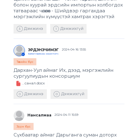
болон хуурай эрдсийн импортын холбогдох
татвараас чөлөөлөх - Шийдвэр гаргахдаа
мэргэжлийн хүмүүстэй хамтрах хэрэгтэй
Дэмжинэ
Дэмжихгүй
3
1
ЭРДЭНЭЧИМЭГ
2024-04-16 13:55
Баталгаажсан хэрэглэгч
Төвийн бүс
Дархан-Уул аймаг Их, дээд, мэргэжлийн
сургуулиудын консорциум
...санал.docx
Дэмжинэ
Дэмжихгүй
0
0
Нансалмаа
2024-04-11 15:59
Зүүн бүс
Сүхбаатар аймаг Дарьганга суман доторх