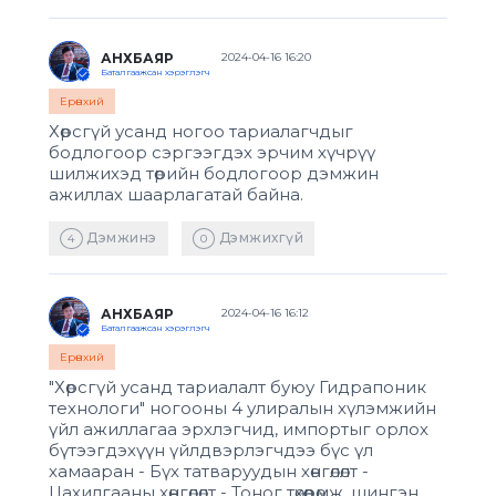
АНХБАЯР
2024-04-16 16:20
Баталгаажсан хэрэглэгч
Ерөнхий
Хөрсгүй усанд ногоо тариалагчдыг
бодлогоор сэргээгдэх эрчим хүчрүү
шилжихэд төрийн бодлогоор дэмжин
ажиллах шаарлагатай байна.
Дэмжинэ
Дэмжихгүй
4
0
АНХБАЯР
2024-04-16 16:12
Баталгаажсан хэрэглэгч
Ерөнхий
"Хөрсгүй усанд тариалалт буюу Гидрапоник
технологи" ногооны 4 улиралын хүлэмжийн
үйл ажиллагаа эрхлэгчид, импортыг орлох
бүтээгдэхүүн үйлдвэрлэгчдээ бүс үл
хамааран - Бүх татваруудын хөнгөлөлт -
Цахилгааны хөнгөлөлт - Тоног төхөөрөмж, шингэн