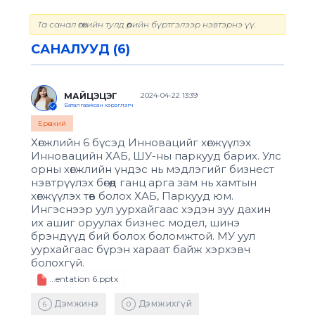
Та санал өгөхийн тулд өөрийн бүртгэлээр нэвтэрнэ үү.
САНАЛУУД (6)
МАЙЦЭЦЭГ
2024-04-22 13:39
Баталгаажсан хэрэглэгч
Ерөнхий
Хөгжлийн 6 бүсэд Инновацийг хөгжүүлэх
Инновацийн ХАБ, ШУ-ны паркууд барих. Улс
орны хөгжлийн үндэс нь мэдлэгийг бизнест
нэвтрүүлэх бөгөөд ганц арга зам нь хамтын
хөгжүүлэх төв болох ХАБ, Паркууд юм.
Ингэснээр уул уурхайгаас хэдэн зуу дахин
их ашиг оруулах бизнес модел, шинэ
брэндүүд бий болох боломжтой. МУ уул
уурхайгаас бүрэн хараат байж хэрхэвч
болохгүй.
...entation 6.pptx
Дэмжинэ
Дэмжихгүй
6
0