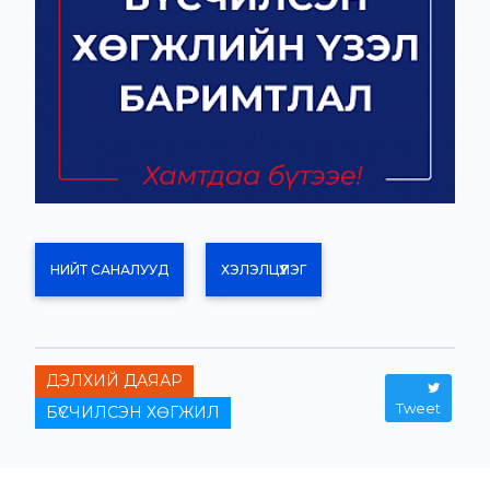
НИЙТ САНАЛУУД
ХЭЛЭЛЦҮҮЛЭГ
ДЭЛХИЙ ДАЯАР
Tweet
БҮСЧИЛСЭН ХӨГЖИЛ