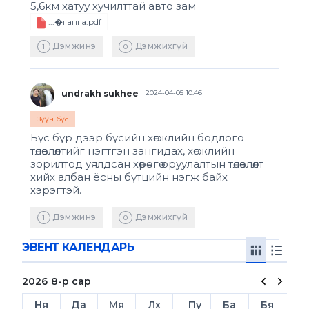
5,6км хатуу хучилттай авто зам
...�ганга.pdf
Дэмжинэ
Дэмжихгүй
1
0
undrakh sukhee
2024-04-05 10:46
Зүүн бүс
Бүс бүр дээр бүсийн хөгжлийн бодлого
төлөвлөлтийг нэгтгэн зангидах, хөгжлийн
зорилтод уялдсан хөрөнгө оруулалтын төлөвлөлт
хийх албан ёсны бүтцийн нэгж байх
хэрэгтэй.
Дэмжинэ
Дэмжихгүй
1
0
ЭВЕНТ КАЛЕНДАРЬ
2026
8-р сар
Ня
Да
Мя
Лх
Пү
Ба
Бя