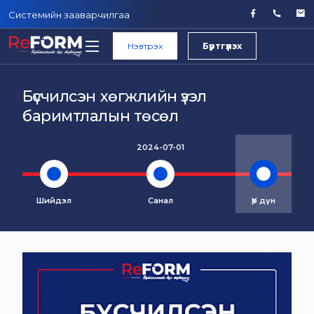
Системийн зааварчилгаа
Нэвтрэх
Бүртгүүлэх
Бүсчилсэн хөгжлийн үзэл
баримтлалын төсөл
2024-07-01
Шийдэл
Санал
Үр дүн